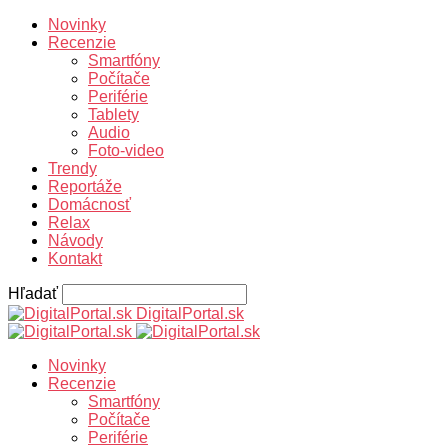
Novinky
Recenzie
Smartfóny
Počítače
Periférie
Tablety
Audio
Foto-video
Trendy
Reportáže
Domácnosť
Relax
Návody
Kontakt
Hľadať
DigitalPortal.sk
Novinky
Recenzie
Smartfóny
Počítače
Periférie