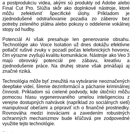
a postprodukciu videa, akými sú produkty od Adobe alebo
Final Cut Pro. Slúžia skôr ako doplnkové nástroje, ktoré
môžu zefektívniť špecifické úlohy. Príkladom je
zjednodušené odstraňovanie pozadia zo záberov bez
potreby zeleného plátna alebo pokusy o oddelenie vokálnej
stopy od hudby.
Potenciál AI však presahuje len generovanie obsahu.
Technológie ako Voice Isolation už dnes dokážu efektívne
potlačiť rušivé zvuky v pozadí počas telefonických hovorov,
čím výrazne zvyšujú kvalitu komunikácie. Nástroje ako Veo 3
majú obrovský potenciál pre zábavu, kreatívu a
zjednodušenie práce. Na druhej strane však prinášajú aj
značné riziká.
Technológia môže byť zneužitá na vytváranie neoznačených
deepfake videí, šírenie dezinformácií a páchanie kriminálnej
činnosti. Príkladom sú cielené podvody, kde útočníci môžu
pomocou hlasu vygenerovaného umelou inteligenciou z
verejne dostupných nahrávok (napríklad zo sociálnych sietí)
manipulovať obeťami a pripraviť ich o finančné prostriedky.
Rovnováha medzi inováciami a zavedením robustných
ochranných mechanizmov bude kľúčová pre zodpovedné
využitie tejto technológie.