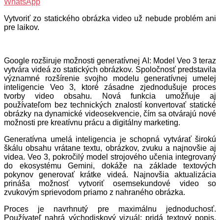
WhatsApp
Vytvoriť zo statického obrázka video už nebude problém ani
pre laikov.
Google rozširuje možnosti generatívnej AI: Model Veo 3 teraz
vytvára videá zo statických obrázkov. Spoločnosť predstavila
významné rozšírenie svojho modelu generatívnej umelej
inteligencie Veo 3, ktoré zásadne zjednodušuje proces
tvorby video obsahu. Nová funkcia umožňuje aj
používateľom bez technických znalostí konvertovať statické
obrázky na dynamické videosekvencie, čím sa otvárajú nové
možnosti pre kreatívnu prácu a digitálny marketing.
Generatívna umelá inteligencia je schopná vytvárať širokú
škálu obsahu vrátane textu, obrázkov, zvuku a najnovšie aj
videa. Veo 3, pokročilý model strojového učenia integrovaný
do ekosystému Gemini, dokáže na základe textových
pokynov generovať krátke videá. Najnovšia aktualizácia
prináša možnosť vytvoriť osemsekundové video so
zvukovým sprievodom priamo z nahraného obrázka.
Proces je navrhnutý pre maximálnu jednoduchosť.
Používateľ nahrá východiskový vizuál; pridá textový popis,