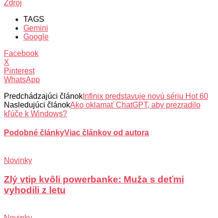
Zdroj
TAGS
Gemini
Google
Facebook
X
Pinterest
WhatsApp
Predchádzajúci článok
Infinix predstavuje novú sériu Hot 60
Nasledujúci článok
Ako oklamať ChatGPT, aby prezradilo
kľúče k Windows?
Podobné články
Viac článkov od autora
Novinky
Zlý vtip kvôli powerbanke: Muža s deťmi
vyhodili z letu
Novinky