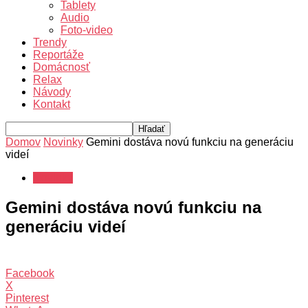
Tablety
Audio
Foto-video
Trendy
Reportáže
Domácnosť
Relax
Návody
Kontakt
Domov
Novinky
Gemini dostáva novú funkciu na generáciu
videí
Novinky
Gemini dostáva novú funkciu na
generáciu videí
Facebook
X
Pinterest