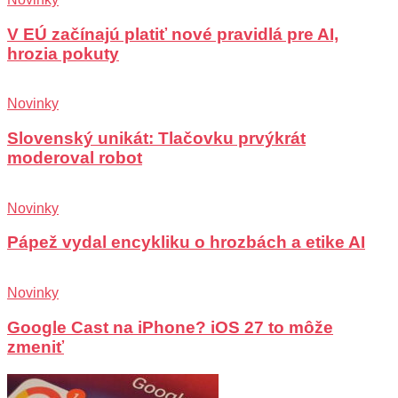
V EÚ začínajú platiť nové pravidlá pre AI,
hrozia pokuty
Novinky
Slovenský unikát: Tlačovku prvýkrát
moderoval robot
Novinky
Pápež vydal encykliku o hrozbách a etike AI
Novinky
Google Cast na iPhone? iOS 27 to môže
zmeniť