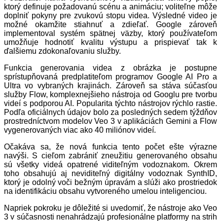
ktorý definuje požadovanú scénu a animáciu; voliteľne môže
doplniť pokyny pre zvukovú stopu videa. Výsledné video je
možné okamžite stiahnuť a zdieľať. Google zároveň
implementoval systém spätnej väzby, ktorý používateľom
umožňuje hodnotiť kvalitu výstupu a prispievať tak k
ďalšiemu zdokonaľovaniu služby.
Funkcia generovania videa z obrázka je postupne
sprístupňovaná predplatiteľom programov Google AI Pro a
Ultra vo vybraných krajinách. Zároveň sa stáva súčasťou
služby Flow, komplexnejšieho nástroja od Googlu pre tvorbu
videí s podporou AI. Popularita týchto nástrojov rýchlo rastie.
Podľa oficiálnych údajov bolo za posledných sedem týždňov
prostredníctvom modelov Veo 3 v aplikáciách Gemini a Flow
vygenerovaných viac ako 40 miliónov videí.
Očakáva sa, že nová funkcia tento počet ešte výrazne
navýši. S cieľom zabrániť zneužitiu generovaného obsahu
sú všetky videá opatrené viditeľným vodoznakom. Okrem
toho obsahujú aj neviditeľný digitálny vodoznak SynthID,
ktorý je odolný voči bežným úpravám a slúži ako prostriedok
na identifikáciu obsahu vytvoreného umelou inteligenciou.
Napriek pokroku je dôležité si uvedomiť, že nástroje ako Veo
3 v súčasnosti nenahrádzajú profesionálne platformy na strih