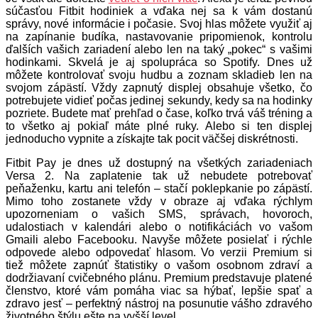
súčasťou Fitbit hodiniek a vďaka nej sa k vám dostanú
správy, nové informácie i počasie. Svoj hlas môžete využiť aj
na zapínanie budíka, nastavovanie pripomienok, kontrolu
ďalších vašich zariadení alebo len na taký „pokec“ s vašimi
hodinkami. Skvelá je aj spolupráca so Spotify. Dnes už
môžete kontrolovať svoju hudbu a zoznam skladieb len na
svojom zápästí. Vždy zapnutý displej obsahuje všetko, čo
potrebujete vidieť počas jedinej sekundy, kedy sa na hodinky
pozriete. Budete mať prehľad o čase, koľko trvá váš tréning a
to všetko aj pokiaľ máte plné ruky. Alebo si ten displej
jednoducho vypnite a získajte tak pocit väčšej diskrétnosti.
Fitbit Pay je dnes už dostupný na všetkých zariadeniach
Versa 2. Na zaplatenie tak už nebudete potrebovať
peňaženku, kartu ani telefón – stačí poklepkanie po zápästí.
Mimo toho zostanete vždy v obraze aj vďaka rýchlym
upozorneniam o vašich SMS, správach, hovoroch,
udalostiach v kalendári alebo o notifikáciách vo vašom
Gmaili alebo Facebooku. Navyše môžete posielať i rýchle
odpovede alebo odpovedať hlasom. Vo verzii Premium si
tiež môžete zapnúť štatistiky o vašom osobnom zdraví a
dodržiavaní cvičebného plánu. Premium predstavuje platené
členstvo, ktoré vám pomáha viac sa hýbať, lepšie spať a
zdravo jesť – perfektný nástroj na posunutie vášho zdravého
životného štýlu ešte na vyšší level.