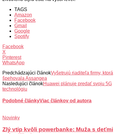
TAGS
Amazon
Facebook
Gmail
Google
Spotify
Facebook
X
Pinterest
WhatsApp
Predchádzajúci článok
Vyšetrujú riaditeľa firmy, ktorá
špehovala Assangea
Nasledujúci článok
Huawei plánuje predať svoju 5G
technológiu
Podobné články
Viac článkov od autora
Novinky
Zlý vtip kvôli powerbanke: Muža s deťmi