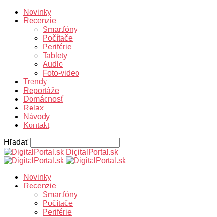
Novinky
Recenzie
Smartfóny
Počítače
Periférie
Tablety
Audio
Foto-video
Trendy
Reportáže
Domácnosť
Relax
Návody
Kontakt
Hľadať
DigitalPortal.sk
Novinky
Recenzie
Smartfóny
Počítače
Periférie