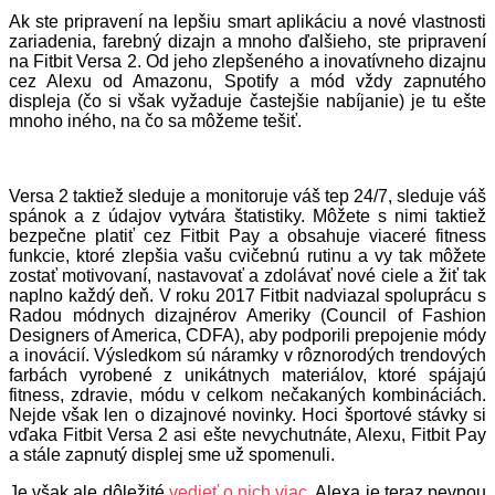
Ak ste pripravení na lepšiu smart aplikáciu a nové vlastnosti
zariadenia, farebný dizajn a mnoho ďalšieho, ste pripravení
na Fitbit Versa 2. Od jeho zlepšeného a inovatívneho dizajnu
cez Alexu od Amazonu, Spotify a mód vždy zapnutého
displeja (čo si však vyžaduje častejšie nabíjanie) je tu ešte
mnoho iného, na čo sa môžeme tešiť.
Versa 2 taktiež sleduje a monitoruje váš tep 24/7, sleduje váš
spánok a z údajov vytvára štatistiky. Môžete s nimi taktiež
bezpečne platiť cez Fitbit Pay a obsahuje viaceré fitness
funkcie, ktoré zlepšia vašu cvičebnú rutinu a vy tak môžete
zostať motivovaní, nastavovať a zdolávať nové ciele a žiť tak
naplno každý deň. V roku 2017 Fitbit nadviazal spoluprácu s
Radou módnych dizajnérov Ameriky (Council of Fashion
Designers of America, CDFA), aby podporili prepojenie módy
a inovácií. Výsledkom sú náramky v rôznorodých trendových
farbách vyrobené z unikátnych materiálov, ktoré spájajú
fitness, zdravie, módu v celkom nečakaných kombináciách.
Nejde však len o dizajnové novinky. Hoci športové stávky si
vďaka Fitbit Versa 2 asi ešte nevychutnáte, Alexu, Fitbit Pay
a stále zapnutý displej sme už spomenuli.
Je však ale dôležité
vedieť o nich viac
. Alexa je teraz pevnou