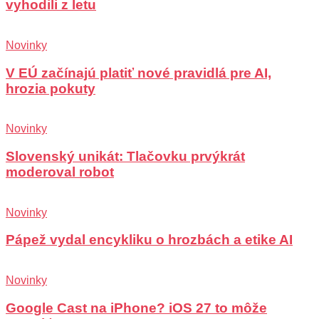
vyhodili z letu
Novinky
V EÚ začínajú platiť nové pravidlá pre AI,
hrozia pokuty
Novinky
Slovenský unikát: Tlačovku prvýkrát
moderoval robot
Novinky
Pápež vydal encykliku o hrozbách a etike AI
Novinky
Google Cast na iPhone? iOS 27 to môže