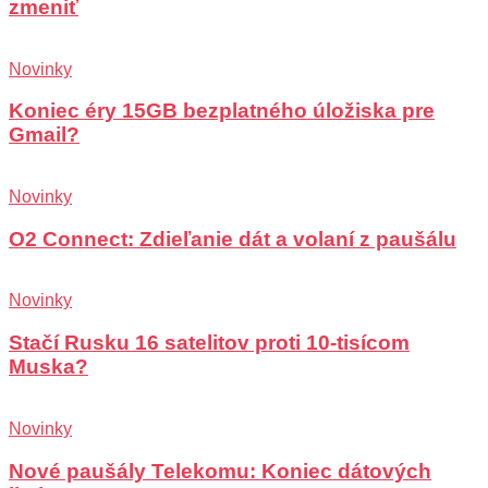
zmeniť
Novinky
Koniec éry 15GB bezplatného úložiska pre
Gmail?
Novinky
O2 Connect: Zdieľanie dát a volaní z paušálu
Novinky
Stačí Rusku 16 satelitov proti 10-tisícom
Muska?
Novinky
Nové paušály Telekomu: Koniec dátových