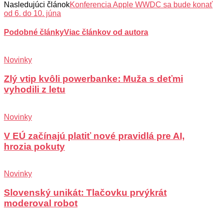
Nasledujúci článok
Konferencia Apple WWDC sa bude konať
od 6. do 10. júna
Podobné články
Viac článkov od autora
Novinky
Zlý vtip kvôli powerbanke: Muža s deťmi
vyhodili z letu
Novinky
V EÚ začínajú platiť nové pravidlá pre AI,
hrozia pokuty
Novinky
Slovenský unikát: Tlačovku prvýkrát
moderoval robot