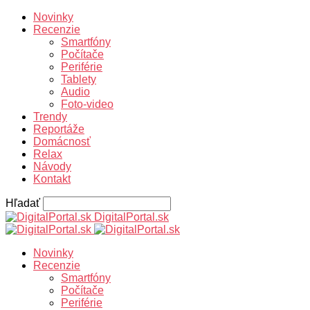
Novinky
Recenzie
Smartfóny
Počítače
Periférie
Tablety
Audio
Foto-video
Trendy
Reportáže
Domácnosť
Relax
Návody
Kontakt
Hľadať
DigitalPortal.sk
Novinky
Recenzie
Smartfóny
Počítače
Periférie