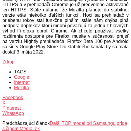
HTTPS a v prehliadači Chrome je už predvolene aktivované
len HTTPS. Stále dúfame, že Mozilla plánuje do stabilnej
verzie ešte niekoľko ďalších funkcií. Hoci sa prehliadač v
priebehu rokov stal funkčne plnším, stále nám chýba plná
podpora doplnkov, ktorú mnohí považujú za jednu z hlavných
výhod Firefoxu oproti Chrome. Ak chcete používať všetky
rozšírenia dostupné pre Firefox, musíte v súčasnosti prejsť
na verziu Nightly prehliadača. Firefox Beta 100 pre Android
sa šíri v Google Play Store. Do stabilného kanála by sa mala
dostať 3. mája 2022.
Zdroj
TAGS
Google
Internet
Mozilla
Facebook
X
Pinterest
WhatsApp
Predchádzajúci článok
Ďalší TOP model od Samsungu príde
s čipom MediaTek