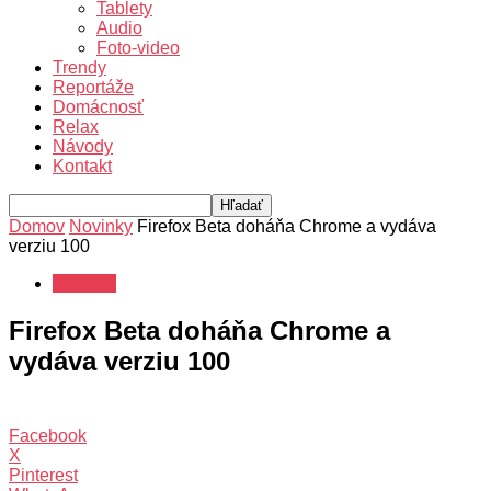
Tablety
Audio
Foto-video
Trendy
Reportáže
Domácnosť
Relax
Návody
Kontakt
Domov
Novinky
Firefox Beta doháňa Chrome a vydáva
verziu 100
Novinky
Firefox Beta doháňa Chrome a
vydáva verziu 100
Facebook
X
Pinterest