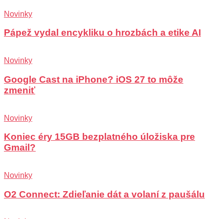
Novinky
Pápež vydal encykliku o hrozbách a etike AI
Novinky
Google Cast na iPhone? iOS 27 to môže
zmeniť
Novinky
Koniec éry 15GB bezplatného úložiska pre
Gmail?
Novinky
O2 Connect: Zdieľanie dát a volaní z paušálu