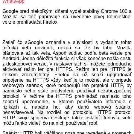
WhatsApp
Google pred niekoľkými dňami vydal stabilný Chrome 100 a
Mozilla sa tiež pripravuje na uvedenie prvej trojmiestnej
verzie prehliadača Firefox.
Zatiaľ čo sGoogle oznámila v súvislosti s vydaním tohto
míľnika veľa noviniek, nezdá sa, že by toho Mozilla
plánovala až tak veľa. Aspoň súdiac podľa beta verzie pre
Android. Jedna dôležitá funkcia si však konečne našla cestu
z desktopovej verzie. V nastaveniach si môžete jednoducho
aktivovať režim len pre HTTPS. Režim len pre HTTPS je
celkom zrozumiteľný. Firefox sa už snaží upgradovať
pripojenie na HTTPS vždy, keď je to možné, ale v prípade
webových stránok, ktoré podporujú len protokol HTTP, by
namiesto neho stále predvolene používal nezabezpečený
protokol. V režime iba HTTPS prehliadač namiesto toho
zobrazí upozornenie, v ktorom používateľa informuje o
rizikách a nabáda ho, aby danú webovú stránku
nenavštevoval. Na rozdiel od protokolu HTTPS protokol
HTTP svoje spojenia nešifruje, takže ostatní členovia siete
môžu ľahko vidieť, čo na nich používateľ robí.
Stránky HTTP boli väčšinou postupne vyradené v prospech