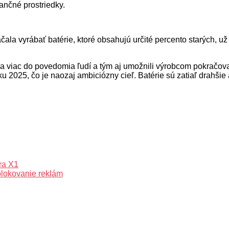
nančné prostriedky.
la vyrábať batérie, ktoré obsahujú určité percento starých, už 
tala viac do povedomia ľudí a tým aj umožnili výrobcom pokračova
ku 2025, čo je naozaj ambiciózny cieľ. Batérie sú zatiaľ drahšie
ra X1
blokovanie reklám