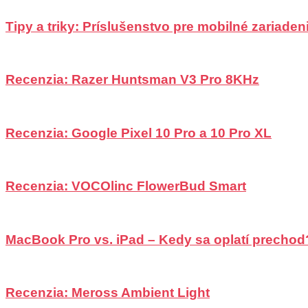
Tipy a triky: Príslušenstvo pre mobilné zariadeni
Recenzia: Razer Huntsman V3 Pro 8KHz
Recenzia: Google Pixel 10 Pro a 10 Pro XL
Recenzia: VOCOlinc FlowerBud Smart
MacBook Pro vs. iPad – Kedy sa oplatí prechod
Recenzia: Meross Ambient Light