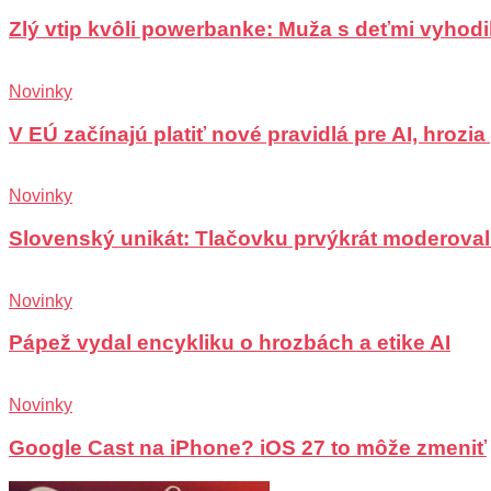
Zlý vtip kvôli powerbanke: Muža s deťmi vyhodili
Novinky
V EÚ začínajú platiť nové pravidlá pre AI, hrozi
Novinky
Slovenský unikát: Tlačovku prvýkrát moderoval
Novinky
Pápež vydal encykliku o hrozbách a etike AI
Novinky
Google Cast na iPhone? iOS 27 to môže zmeniť