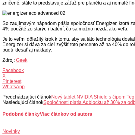
zničené, stále to predstavuje záťaž pre planétu a aj nemalé fi
So zaujímavým nápadom prišla spoločnosť Energizer, ktorá zača
4% použité zo starých batérií, čo sa možno nezdá ako veľa.
Je to veľmi dôležitý krok k tomu, aby sa táto technológia dos
Energizer si dáva za cieľ zvýšiť toto percento až na 40% do ro
budú klesať aj náklady.
Zdroj:
Geek
Facebook
X
Pinterest
WhatsApp
Predchádzajúci článok
Nový tablet NVIDIA Shield s čipom Teg
Nasledujúci článok
Spoločnosti platia Adblocku až 30% za od
Podobné články
Viac článkov od autora
Novinky