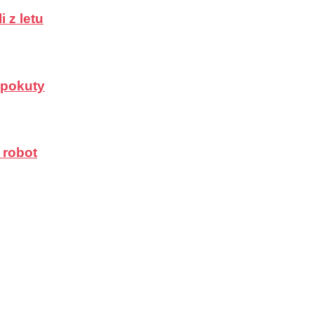
 z letu
a pokuty
 robot