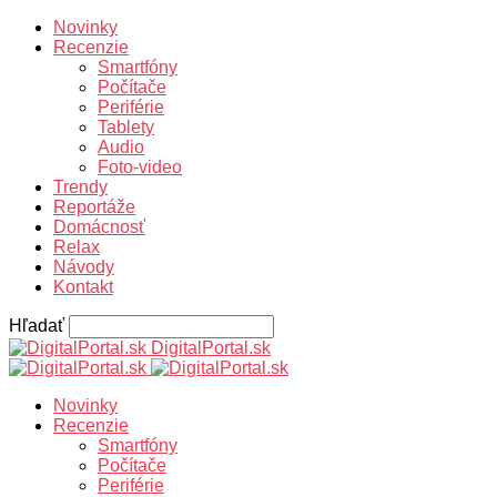
Novinky
Recenzie
Smartfóny
Počítače
Periférie
Tablety
Audio
Foto-video
Trendy
Reportáže
Domácnosť
Relax
Návody
Kontakt
Hľadať
DigitalPortal.sk
Novinky
Recenzie
Smartfóny
Počítače
Periférie