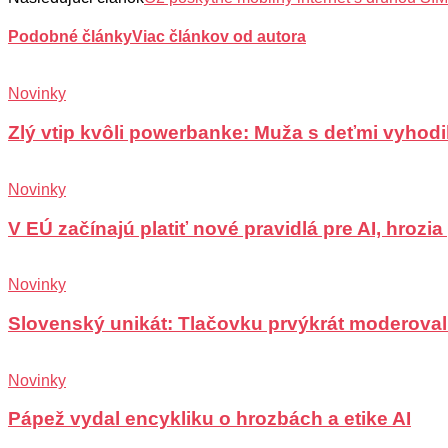
Podobné články
Viac článkov od autora
Novinky
Zlý vtip kvôli powerbanke: Muža s deťmi vyhodili
Novinky
V EÚ začínajú platiť nové pravidlá pre AI, hrozi
Novinky
Slovenský unikát: Tlačovku prvýkrát moderoval
Novinky
Pápež vydal encykliku o hrozbách a etike AI