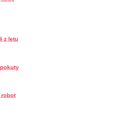
 z letu
a pokuty
 robot