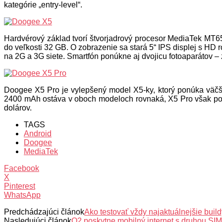
kategórie „entry-level“.
Hardvérový základ tvorí štvorjadrový procesor MediaTek MT6
do veľkosti 32 GB. O zobrazenie sa stará 5“ IPS displej s HD
na 2G a 3G siete. Smartfón ponúkne aj dvojicu fotoaparátov – 
Doogee X5 Pro je vylepšený model X5-ky, ktorý ponúka väčš
2400 mAh ostáva v oboch modeloch rovnaká, X5 Pro však pon
dolárov.
TAGS
Android
Doogee
MediaTek
Facebook
X
Pinterest
WhatsApp
Predchádzajúci článok
Ako testovať vždy najaktuálnejšie bui
Nasledujúci článok
O2 poskytne mobilný internet s druhou SIM