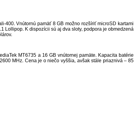
ali-400. Vnútornú pamäť 8 GB možno rozšíriť microSD kartami
 Lollipop. K dispozícii sú aj dva sloty, podpora je obmedzená
lárov.
MediaTek MT6735 a 16 GB vnútornej pamäte. Kapacita batérie
00 MHz. Cena je o niečo vyššia, avšak stále priaznivá – 85