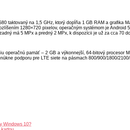
580 taktovaný na 1,5 GHz, ktorý dopĺňa 1 GB RAM a grafika M
 rozlíšením 1280×720 pixelov, operačným systémom je Android 5.1
zadný má 5 MPx a predný 2 MPx, k dispozícii je už za cca 70 do
iu operačnú pamäť – 2 GB a výkonnejší, 64-bitový procesor 
úkne podporu pre LTE siete na pásmach 800/900/1800/2100/26
ldy Windows 10?
 kartou