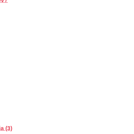
ov?
a (3)