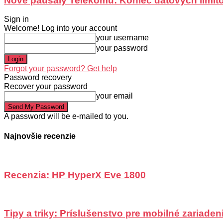
Nové paušály Telekomu: Koniec dátových limit
Sign in
Welcome! Log into your account
your username
your password
Forgot your password? Get help
Password recovery
Recover your password
your email
A password will be e-mailed to you.
Najnovšie recenzie
Recenzia: HP HyperX Eve 1800
Tipy a triky: Príslušenstvo pre mobilné zariadeni