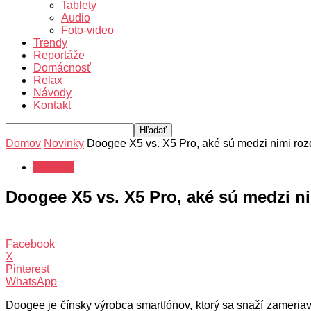
Tablety
Audio
Foto-video
Trendy
Reportáže
Domácnosť
Relax
Návody
Kontakt
Domov
Novinky
Doogee X5 vs. X5 Pro, aké sú medzi nimi roz
Novinky
Doogee X5 vs. X5 Pro, aké sú medzi ni
Facebook
X
Pinterest
WhatsApp
Doogee je čínsky výrobca smartfónov, ktorý sa snaží zameria