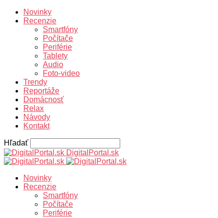
Novinky
Recenzie
Smartfóny
Počítače
Periférie
Tablety
Audio
Foto-video
Trendy
Reportáže
Domácnosť
Relax
Návody
Kontakt
Hľadať
DigitalPortal.sk
Novinky
Recenzie
Smartfóny
Počítače
Periférie