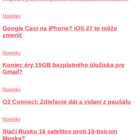
Novinky
Google Cast na iPhone? iOS 27 to môže
zmeniť
Novinky
Koniec éry 15GB bezplatného úložiska pre
Gmail?
Novinky
O2 Connect: Zdieľanie dát a volaní z paušálu
Novinky
Stačí Rusku 16 satelitov proti 10-tisícom
Muska?