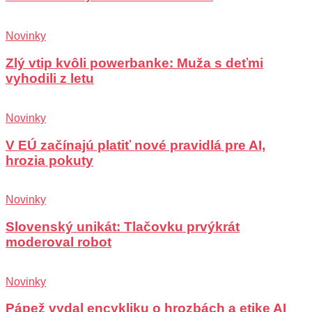
Novinky
Zlý vtip kvôli powerbanke: Muža s deťmi
vyhodili z letu
Novinky
V EÚ začínajú platiť nové pravidlá pre AI,
hrozia pokuty
Novinky
Slovenský unikát: Tlačovku prvýkrát
moderoval robot
Novinky
Pápež vydal encykliku o hrozbách a etike AI