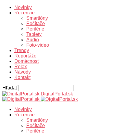
Novinky
Recenzie
Smartfóny
Počítače
Periférie
Tablety
Audio
Foto-video
Trendy
Reportáže
Domácnosť
Relax
Návody
Kontakt
Hľadať
DigitalPortal.sk
Novinky
Recenzie
Smartfóny
Počítače
Periférie