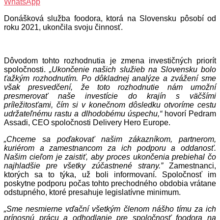
WhatsApp
Donášková služba foodora, ktorá na Slovensku pôsobí od
roku 2021, ukončila svoju činnosť.
Dôvodom tohto rozhodnutia je zmena investičných priorít
spoločnosti.
„Ukončenie našich služieb na Slovensku bolo
ťažkým rozhodnutím. Po dôkladnej analýze a zvážení sme
však presvedčení, že toto rozhodnutie nám umožní
presmerovať naše investície do krajín s väčšími
príležitosťami, čím si v konečnom dôsledku otvoríme cestu
udržateľnému rastu a dlhodobému úspechu,“
hovorí Pedram
Assadi, CEO spoločnosti Delivery Hero Europe.
„Chceme sa poďakovať našim zákazníkom, partnerom,
kuriérom a zamestnancom za ich podporu a oddanosť.
Našim cieľom je zaistiť, aby proces ukončenia prebiehal čo
najhladšie pre všetky zúčastnené strany.”
Zamestnanci,
ktorých sa to týka, už boli informovaní. Spoločnosť im
poskytne podporu počas tohto prechodného obdobia vrátane
odstupného, ktoré presahuje legislatívne minimum.
„Sme nesmierne vďační všetkým členom nášho tímu za ich
prínosnú prácu a odhodlanie pre spoločnosť foodora na