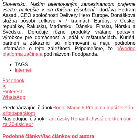
Slovensku. Našim talentovaným zamestnancom prajeme
všetko najlepšie v ich ďalšom pôsobení.”
dodáva Pedram
Assadi, CEO spoločnosti Delivery Hero Europe. Donášková
služba pôsobí celkovo v 7 krajinách Európy: v Českej
republike, Rakúsku, Maďarsku, Dánsku, Fínsku, Nórsku a
Švédsku. Doručuje rôzne produkty vrátane potravín,
výrobkov pre domácnosť a jedál v reštauráciách. Kuriéri,
partneri a zákazníci sú informovaní a majú podrobné
informácie o tejto záležitosti. Pripomeňme, že
pôvodne
platforma začínala
pod názvom Foodpanda.
TAGS
Internet
Facebook
X
Pinterest
WhatsApp
Predchádzajúci článok
Honor Magic 6 Pro je najlepší telefón
s fotoaparátom
Nasledujúci článok
Francúzsky Renault chystá elektromobil
za 20-tisíc eur
Podobné články
Viac článkov od autora