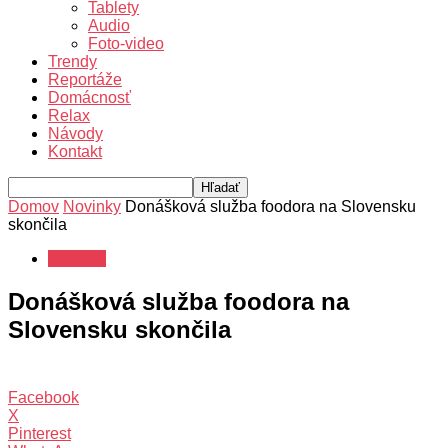
Tablety
Audio
Foto-video
Trendy
Reportáže
Domácnosť
Relax
Návody
Kontakt
Domov
Novinky
Donášková služba foodora na Slovensku
skončila
Novinky
Donášková služba foodora na
Slovensku skončila
Facebook
X
Pinterest