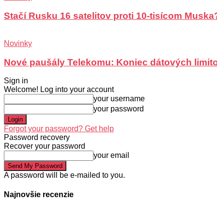
Stačí Rusku 16 satelitov proti 10-tisícom Muska
Novinky
Nové paušály Telekomu: Koniec dátových limit
Sign in
Welcome! Log into your account
your username
your password
Forgot your password? Get help
Password recovery
Recover your password
your email
A password will be e-mailed to you.
Najnovšie recenzie