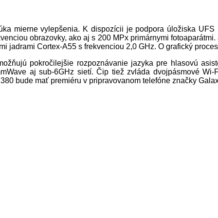
mierne vylepšenia. K dispozícii je podpora úložiska UFS 3.
ekvenciou obrazovky, ako aj s 200 MPx primárnymi fotoaparátm
mi jadrami Cortex-A55 s frekvenciou 2,0 GHz. O grafický proc
 umožňujú pokročilejšie rozpoznávanie jazyka pre hlasovú asis
mWave aj sub-6GHz sietí. Čip tiež zvláda dvojpásmové Wi-F
80 bude mať premiéru v pripravovanom telefóne značky Galax