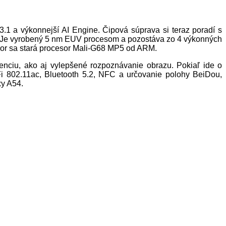
1 a výkonnejší AI Engine. Čipová súprava si teraz poradí s
i. Je vyrobený 5 nm EUV procesom a pozostáva zo 4 výkonných
esor sa stará procesor Mali-G68 MP5 od ARM.
tenciu, ako aj vylepšené rozpoznávanie obrazu. Pokiaľ ide o
i 802.11ac, Bluetooth 5.2, NFC a určovanie polohy BeiDou,
y A54.