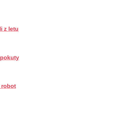
 z letu
a pokuty
 robot