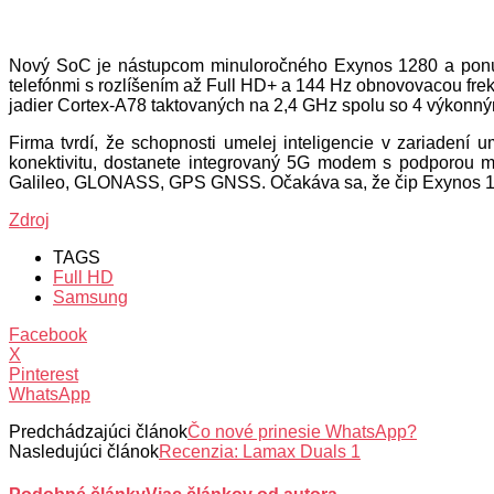
Nový SoC je nástupcom minuloročného Exynos 1280 a ponúka 
telefónmi s rozlíšením až Full HD+ a 144 Hz obnovovacou fr
jadier Cortex-A78 taktovaných na 2,4 GHz spolu so 4 výkonný
Firma tvrdí, že schopnosti umelej inteligencie v zariadení
konektivitu, dostanete integrovaný 5G modem s podporou m
Galileo, GLONASS, GPS GNSS. Očakáva sa, že čip Exynos 13
Zdroj
TAGS
Full HD
Samsung
Facebook
X
Pinterest
WhatsApp
Predchádzajúci článok
Čo nové prinesie WhatsApp?
Nasledujúci článok
Recenzia: Lamax Duals 1