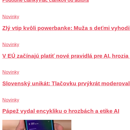
Podobné články
Viac článkov od autora
Novinky
Zlý vtip kvôli powerbanke: Muža s deťmi vyhodili
Novinky
V EÚ začínajú platiť nové pravidlá pre AI, hrozi
Novinky
Slovenský unikát: Tlačovku prvýkrát moderoval
Novinky
Pápež vydal encykliku o hrozbách a etike AI