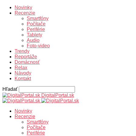
Novinky
Recenzie
Smartfóny
Počítače
Periférie
Tablety
Audio
Foto-video
Trendy
Reportáže
Domácnosť
Relax
Návody
Kontakt
Hľadať
DigitalPortal.sk
Novinky
Recenzie
Smartfóny
Počítače
Periférie