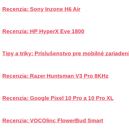
Recenzia: Sony Inzone H6 Air
Recenzia: HP HyperX Eve 1800
Tipy a triky: Príslušenstvo pre mobilné zariadeni
Recenzia: Razer Huntsman V3 Pro 8KHz
Recenzia: Google Pixel 10 Pro a 10 Pro XL
Recenzia: VOCOlinc FlowerBud Smart