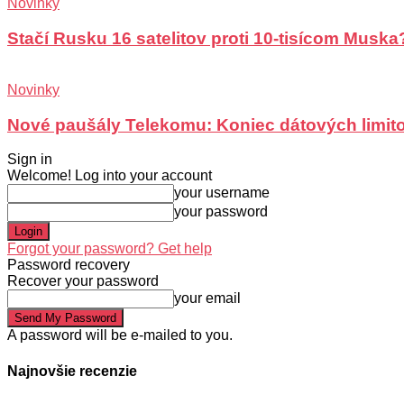
Novinky
Stačí Rusku 16 satelitov proti 10-tisícom Muska
Novinky
Nové paušály Telekomu: Koniec dátových limit
Sign in
Welcome! Log into your account
your username
your password
Forgot your password? Get help
Password recovery
Recover your password
your email
A password will be e-mailed to you.
Najnovšie recenzie