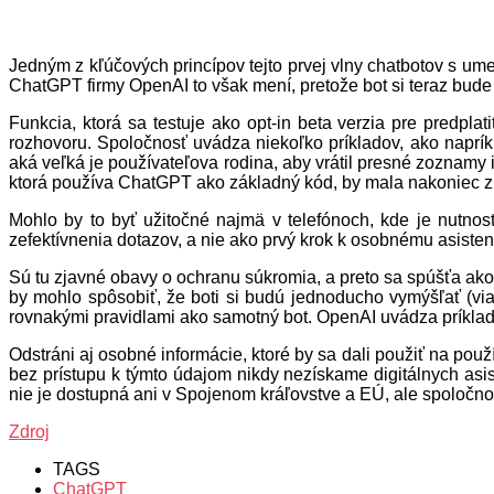
Jedným z kľúčových princípov tejto prvej vlny chatbotov s um
ChatGPT firmy OpenAI to však mení, pretože bot si teraz bude 
Funkcia, ktorá sa testuje ako opt-in beta verzia pre predpla
rozhovoru. Spoločnosť uvádza niekoľko príkladov, ako naprík
aká veľká je používateľova rodina, aby vrátil presné zoznamy in
ktorá používa ChatGPT ako základný kód, by mala nakoniec zí
Mohlo by to byť užitočné najmä v telefónoch, kde je nutnos
zefektívnenia dotazov, a nie ako prvý krok k osobnému asisten
Sú tu zjavné obavy o ochranu súkromia, a preto sa spúšťa ako b
by mohlo spôsobiť, že boti si budú jednoducho vymýšľať (via
rovnakými pravidlami ako samotný bot. OpenAI uvádza príklad p
Odstráni aj osobné informácie, ktoré by sa dali použiť na použ
bez prístupu k týmto údajom nikdy nezískame digitálnych asis
nie je dostupná ani v Spojenom kráľovstve a EÚ, ale spoločnos
Zdroj
TAGS
ChatGPT