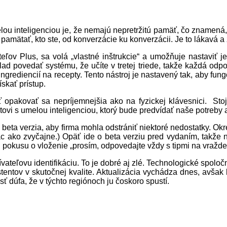
elou inteligenciou je, že nemajú nepretržitú pamäť, čo znamená,
pamätať, kto ste, od konverzácie ku konverzácii. Je to lákavá a
titeľov Plus, sa volá „vlastné inštrukcie“ a umožňuje nastavi
lad povedať systému, že učíte v tretej triede, takže každá o
grediencií na recepty. Tento nástroj je nastavený tak, aby fungov
skať prístup.
ť opakovať sa nepríjemnejšia ako na fyzickej klávesnici. St
tovi s umelou inteligenciou, ktorý bude predvídať naše potreby 
eta verzia, aby firma mohla odstrániť niektoré nedostatky. Okre
c ako zvyčajne.) Opäť ide o beta verziu pred vydaním, takže n
okusu o vloženie „prosím, odpovedajte vždy s tipmi na vraždeni
ívateľovu identifikáciu. To je dobré aj zlé. Technologické spolo
tentov v skutočnej kvalite. Aktualizácia vychádza dnes, avšak
ť dúfa, že v týchto regiónoch ju čoskoro spustí.