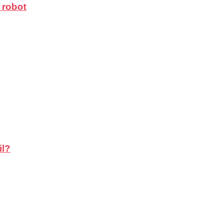
 robot
il?