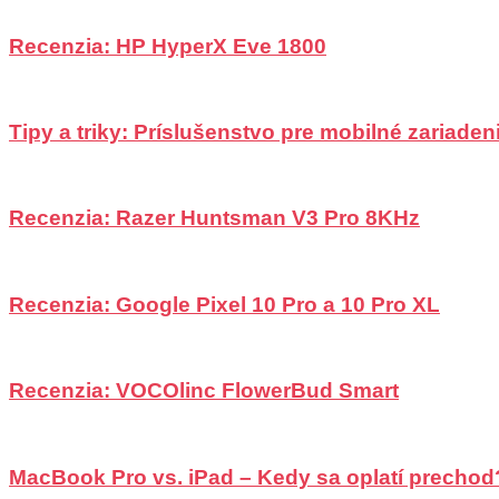
Recenzia: HP HyperX Eve 1800
Tipy a triky: Príslušenstvo pre mobilné zariadeni
Recenzia: Razer Huntsman V3 Pro 8KHz
Recenzia: Google Pixel 10 Pro a 10 Pro XL
Recenzia: VOCOlinc FlowerBud Smart
MacBook Pro vs. iPad – Kedy sa oplatí prechod