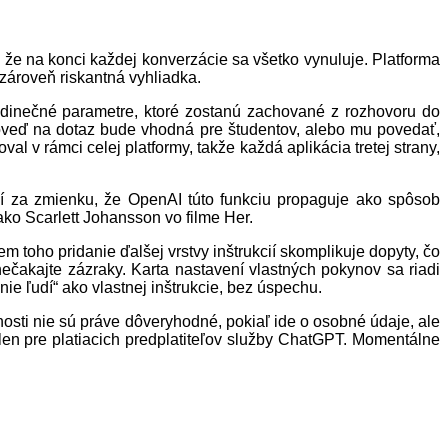
 že na konci každej konverzácie sa všetko vynuluje. Platforma
 zároveň riskantná vyhliadka.
ť jedinečné parametre, ktoré zostanú zachované z rozhovoru do
dpoveď na dotaz bude vhodná pre študentov, alebo mu povedať,
al v rámci celej platformy, takže každá aplikácia tretej strany,
ojí za zmienku, že OpenAI túto funkciu propaguje ako spôsob
ako Scarlett Johansson vo filme Her.
m toho pridanie ďalšej vrstvy inštrukcií skomplikuje dopyty, čo
ečakajte zázraky. Karta nastavení vlastných pokynov sa riadi
e ľudí“ ako vlastnej inštrukcie, bez úspechu.
čnosti nie sú práve dôveryhodné, pokiaľ ide o osobné údaje, ale
 len pre platiacich predplatiteľov služby ChatGPT. Momentálne