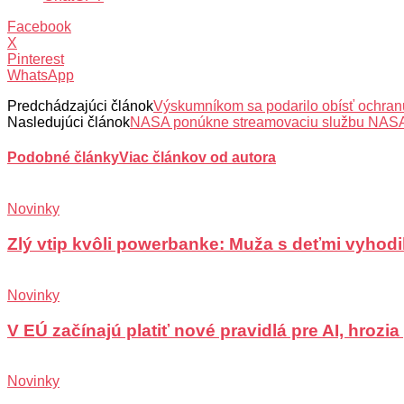
Facebook
X
Pinterest
WhatsApp
Predchádzajúci článok
Výskumníkom sa podarilo obísť ochran
Nasledujúci článok
NASA ponúkne streamovaciu službu NAS
Podobné články
Viac článkov od autora
Novinky
Zlý vtip kvôli powerbanke: Muža s deťmi vyhodili
Novinky
V EÚ začínajú platiť nové pravidlá pre AI, hrozi
Novinky