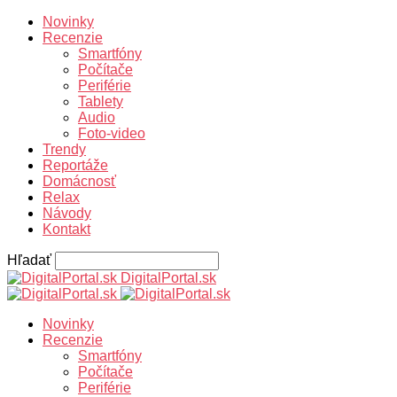
Novinky
Recenzie
Smartfóny
Počítače
Periférie
Tablety
Audio
Foto-video
Trendy
Reportáže
Domácnosť
Relax
Návody
Kontakt
Hľadať
DigitalPortal.sk
Novinky
Recenzie
Smartfóny
Počítače
Periférie