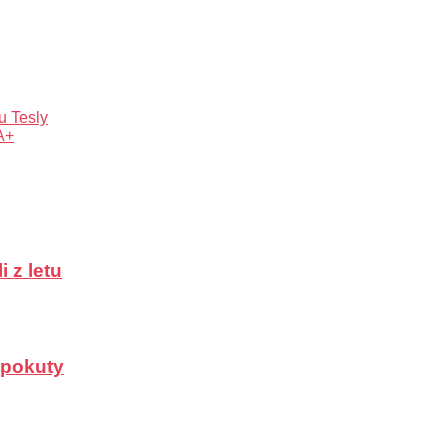
u Tesly
A+
 z letu
a pokuty