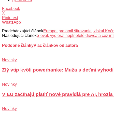
Facebook
X
Pinterest
WhatsApp
Predchádzajúci článok
Europol prelomil šifrovanie, získal Ko
Nasledujúci článok
Slovák vydieral neplnoleté dievčatá cez int
Podobné články
Viac článkov od autora
Novinky
Zlý vtip kvôli powerbanke: Muža s deťmi vyhodili
Novinky
V EÚ začínajú platiť nové pravidlá pre AI, hrozi
Novinky