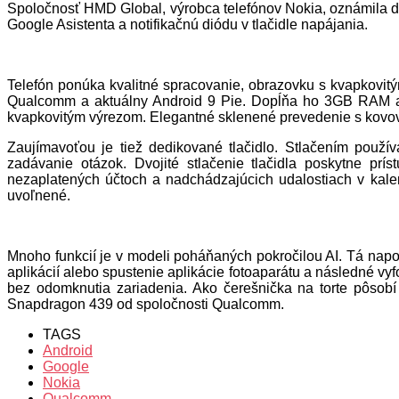
Spoločnosť HMD Global, výrobca telefónov Nokia, oznámila d
Google Asistenta a notifikačnú diódu v tlačidle napájania.
Telefón ponúka kvalitné spracovanie, obrazovku s kvapkovitým
Qualcomm a aktuálny Android 9 Pie. Dopĺňa ho 3GB RAM a 
kvapkovitým výrezom. Elegantné sklenené prevedenie s kovov
Zaujímavoťou je tiež dedikované tlačidlo. Stlačením použí
zadávanie otázok. Dvojité stlačenie tlačidla poskytne prí
nezaplatených účtoch a nadchádzajúcich udalostiach v kalend
uvoľnené.
Mnoho funkcií je v modeli poháňaných pokročilou AI. Tá napom
aplikácií alebo spustenie aplikácie fotoaparátu a následné v
bez odomknutia zariadenia. Ako čerešnička na torte pôsobí
Snapdragon 439 od spoločnosti Qualcomm.
TAGS
Android
Google
Nokia
Qualcomm