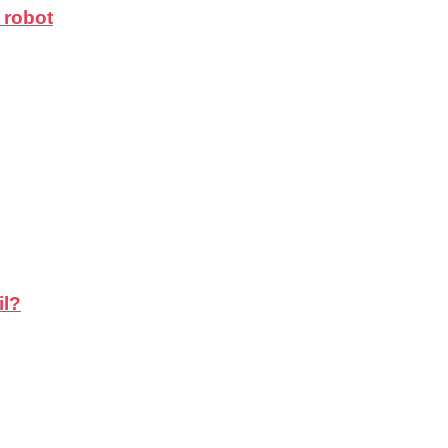
 robot
il?