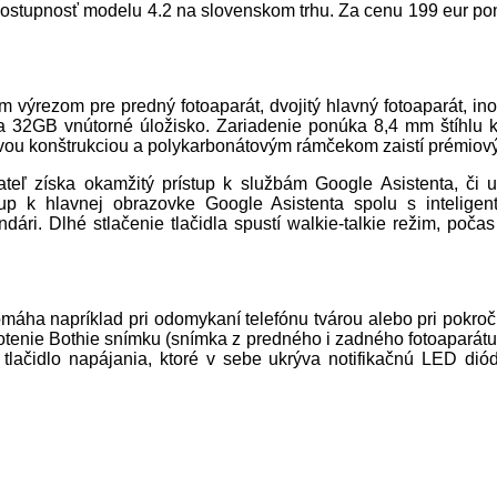
ostupnosť modelu 4.2 na slovenskom trhu. Za cenu 199 eur pon
 výrezom pre predný fotoaparát, dvojitý hlavný fotoaparát, ino
32GB vnútorné úložisko. Zariadenie ponúka 8,4 mm štíhlu k
ou konštrukciou a polykarbonátovým rámčekom zaistí prémiový 
vateľ získa okamžitý prístup k službám Google Asistenta, či
stup k hlavnej obrazovke Google Asistenta spolu s intelige
ári. Dlhé stlačenie tlačidla spustí walkie-talkie režim, poč
áha napríklad pri odomykaní telefónu tvárou alebo pri pokroči
yfotenie Bothie snímku (snímka z predného i zadného fotoaparát
 tlačidlo napájania, ktoré v sebe ukrýva notifikačnú LED di