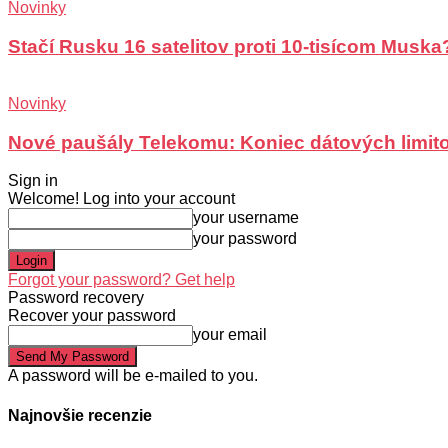
Novinky
Stačí Rusku 16 satelitov proti 10-tisícom Muska
Novinky
Nové paušály Telekomu: Koniec dátových limit
Sign in
Welcome! Log into your account
your username
your password
Forgot your password? Get help
Password recovery
Recover your password
your email
A password will be e-mailed to you.
Najnovšie recenzie