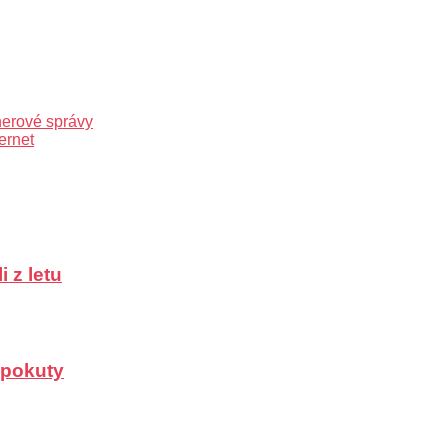
čnerové správy
ernet
 z letu
a pokuty