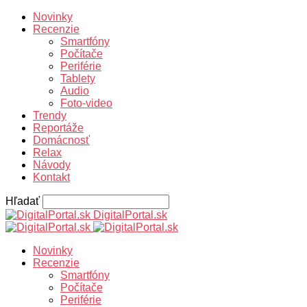
Novinky
Recenzie
Smartfóny
Počítače
Periférie
Tablety
Audio
Foto-video
Trendy
Reportáže
Domácnosť
Relax
Návody
Kontakt
Hľadať
DigitalPortal.sk
Novinky
Recenzie
Smartfóny
Počítače
Periférie