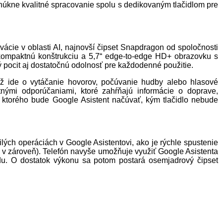
úkne kvalitné spracovanie spolu s dedikovaným tlačidlom pre
vácie v oblasti AI, najnovší čipset Snapdragon od spoločnosti
ompaktnú konštrukciu a 5,7“ edge-to-edge HD+ obrazovku s
pocit aj dostatočnú odolnosť pre každodenné použitie.
 už ide o vytáčanie hovorov, počúvanie hudby alebo hlasové
ntnými odporúčaniami, ktoré zahŕňajú informácie o doprave,
as ktorého bude Google Asistent načúvať, kým tlačidlo nebude
lých operáciách v Google Asistentovi, ako je rýchle spustenie
u v zároveň). Telefón navyše umožňuje využiť Google Asistenta
ódu. O dostatok výkonu sa potom postará osemjadrový čipset