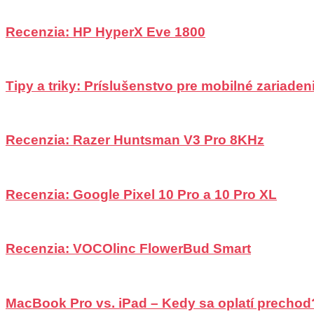
Recenzia: HP HyperX Eve 1800
Tipy a triky: Príslušenstvo pre mobilné zariadeni
Recenzia: Razer Huntsman V3 Pro 8KHz
Recenzia: Google Pixel 10 Pro a 10 Pro XL
Recenzia: VOCOlinc FlowerBud Smart
MacBook Pro vs. iPad – Kedy sa oplatí prechod