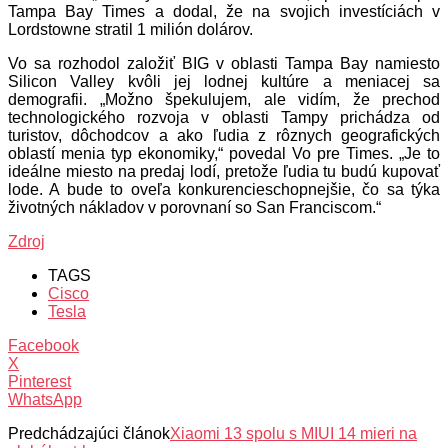
Tampa Bay Times a dodal, že na svojich investíciách v
Lordstowne stratil 1 milión dolárov.
Vo sa rozhodol založiť BIG v oblasti Tampa Bay namiesto
Silicon Valley kvôli jej lodnej kultúre a meniacej sa
demografii. „Možno špekulujem, ale vidím, že prechod
technologického rozvoja v oblasti Tampy prichádza od
turistov, dôchodcov a ako ľudia z rôznych geografických
oblastí menia typ ekonomiky,“ povedal Vo pre Times. „Je to
ideálne miesto na predaj lodí, pretože ľudia tu budú kupovať
lode. A bude to oveľa konkurencieschopnejšie, čo sa týka
životných nákladov v porovnaní so San Franciscom.“
Zdroj
TAGS
Cisco
Tesla
Facebook
X
Pinterest
WhatsApp
Predchádzajúci článok
Xiaomi 13 spolu s MIUI 14 mieri na