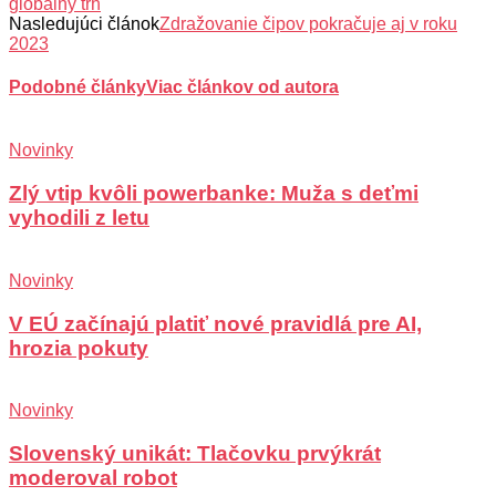
globálny trh
Nasledujúci článok
Zdražovanie čipov pokračuje aj v roku
2023
Podobné články
Viac článkov od autora
Novinky
Zlý vtip kvôli powerbanke: Muža s deťmi
vyhodili z letu
Novinky
V EÚ začínajú platiť nové pravidlá pre AI,
hrozia pokuty
Novinky
Slovenský unikát: Tlačovku prvýkrát
moderoval robot