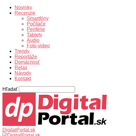
Novinky
Recenzie
Smartfóny
Počítače
Periférie
Tablety
Audio
Foto-video
Trendy
Reportáže
Domácnosť
Relax
Návody
Kontakt
Hľadať
DigitalPortal.sk