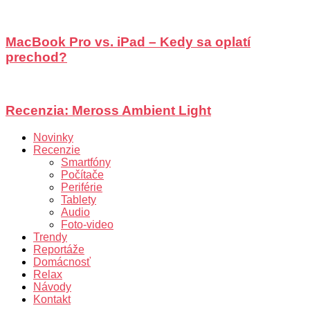
MacBook Pro vs. iPad – Kedy sa oplatí
prechod?
Recenzia: Meross Ambient Light
Novinky
Recenzie
Smartfóny
Počítače
Periférie
Tablety
Audio
Foto-video
Trendy
Reportáže
Domácnosť
Relax
Návody
Kontakt