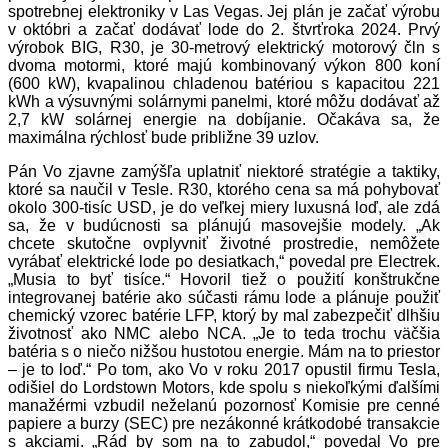
spotrebnej elektroniky v Las Vegas. Jej plán je začať výrobu
v októbri a začať dodávať lode do 2. štvrťroka 2024. Prvý
výrobok BIG, R30, je 30-metrový elektrický motorový čln s
dvoma motormi, ktoré majú kombinovaný výkon 800 koní
(600 kW), kvapalinou chladenou batériou s kapacitou 221
kWh a výsuvnými solárnymi panelmi, ktoré môžu dodávať až
2,7 kW solárnej energie na dobíjanie. Očakáva sa, že
maximálna rýchlosť bude približne 39 uzlov.
Pán Vo zjavne zamýšľa uplatniť niektoré stratégie a taktiky,
ktoré sa naučil v Tesle. R30, ktorého cena sa má pohybovať
okolo 300-tisíc USD, je do veľkej miery luxusná loď, ale zdá
sa, že v budúcnosti sa plánujú masovejšie modely. „Ak
chcete skutočne ovplyvniť životné prostredie, nemôžete
vyrábať elektrické lode po desiatkach,“ povedal pre Electrek.
„Musia to byť tisíce.“ Hovoril tiež o použití konštrukčne
integrovanej batérie ako súčasti rámu lode a plánuje použiť
chemický vzorec batérie LFP, ktorý by mal zabezpečiť dlhšiu
životnosť ako NMC alebo NCA. „Je to teda trochu väčšia
batéria s o niečo nižšou hustotou energie. Mám na to priestor
– je to loď.“ Po tom, ako Vo v roku 2017 opustil firmu Tesla,
odišiel do Lordstown Motors, kde spolu s niekoľkými ďalšími
manažérmi vzbudil neželanú pozornosť Komisie pre cenné
papiere a burzy (SEC) pre nezákonné krátkodobé transakcie
s akciami. „Rád by som na to zabudol,“ povedal Vo pre