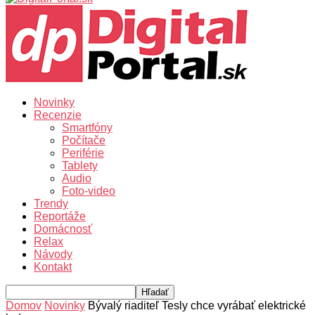
Novinky
Recenzie
Smartfóny
Počítače
Periférie
Tablety
Audio
Foto-video
Trendy
Reportáže
Domácnosť
Relax
Návody
Kontakt
Domov
Novinky
Bývalý riaditeľ Tesly chce vyrábať elektrické