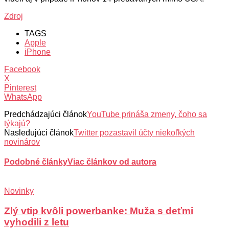
Zdroj
TAGS
Apple
iPhone
Facebook
X
Pinterest
WhatsApp
Predchádzajúci článok
YouTube prináša zmeny, čoho sa
týkajú?
Nasledujúci článok
Twitter pozastavil účty niekoľkých
novinárov
Podobné články
Viac článkov od autora
Novinky
Zlý vtip kvôli powerbanke: Muža s deťmi
vyhodili z letu