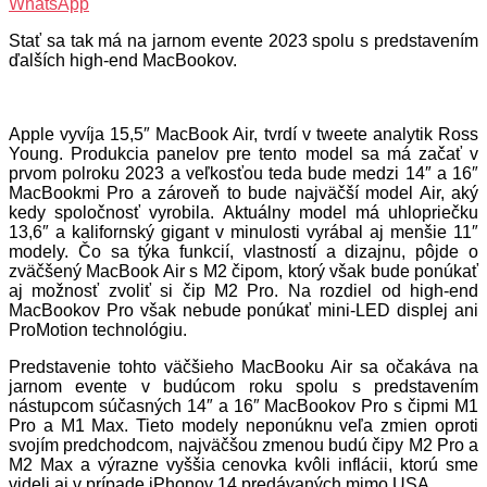
WhatsApp
Stať sa tak má na jarnom evente 2023 spolu s predstavením
ďalších high-end MacBookov.
Apple vyvíja 15,5″ MacBook Air, tvrdí v tweete analytik Ross
Young. Produkcia panelov pre tento model sa má začať v
prvom polroku 2023 a veľkosťou teda bude medzi 14″ a 16″
MacBookmi Pro a zároveň to bude najväčší model Air, aký
kedy spoločnosť vyrobila. Aktuálny model má uhlopriečku
13,6″ a kalifornský gigant v minulosti vyrábal aj menšie 11″
modely. Čo sa týka funkcií, vlastností a dizajnu, pôjde o
zväčšený MacBook Air s M2 čipom, ktorý však bude ponúkať
aj možnosť zvoliť si čip M2 Pro. Na rozdiel od high-end
MacBookov Pro však nebude ponúkať mini-LED displej ani
ProMotion technológiu.
Predstavenie tohto väčšieho MacBooku Air sa očakáva na
jarnom evente v budúcom roku spolu s predstavením
nástupcom súčasných 14″ a 16″ MacBookov Pro s čipmi M1
Pro a M1 Max. Tieto modely neponúknu veľa zmien oproti
svojím predchodcom, najväčšou zmenou budú čipy M2 Pro a
M2 Max a výrazne vyššia cenovka kvôli inflácii, ktorú sme
videli aj v prípade iPhonov 14 predávaných mimo USA.