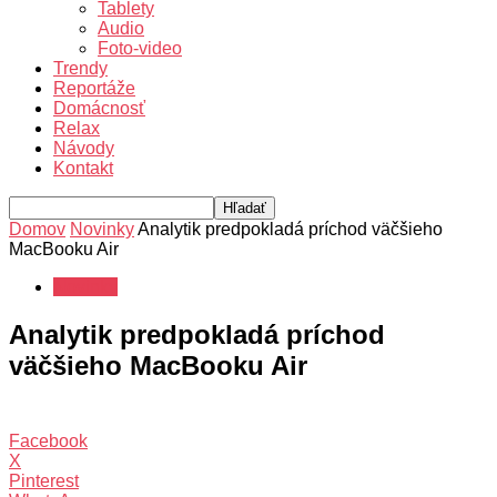
Tablety
Audio
Foto-video
Trendy
Reportáže
Domácnosť
Relax
Návody
Kontakt
Domov
Novinky
Analytik predpokladá príchod väčšieho
MacBooku Air
Novinky
Analytik predpokladá príchod
väčšieho MacBooku Air
Facebook
X
Pinterest