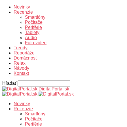
Novinky
Recenzie
Smartfóny
Počítače
Periférie
Tablety
Audio
Foto-video
Trendy
Reportáže
Domácnosť
Relax
Návody
Kontakt
Hľadať
DigitalPortal.sk
Novinky
Recenzie
Smartfóny
Počítače
Periférie