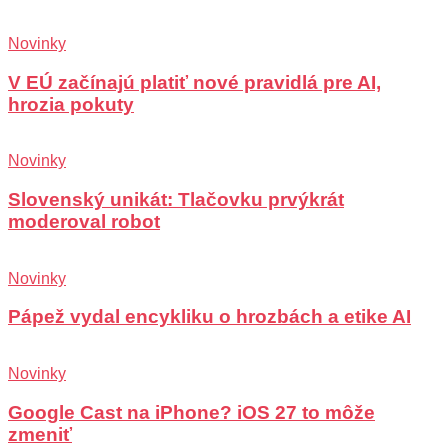
Novinky
V EÚ začínajú platiť nové pravidlá pre AI,
hrozia pokuty
Novinky
Slovenský unikát: Tlačovku prvýkrát
moderoval robot
Novinky
Pápež vydal encykliku o hrozbách a etike AI
Novinky
Google Cast na iPhone? iOS 27 to môže
zmeniť