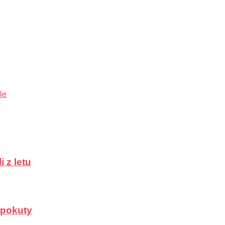
le
 z letu
a pokuty