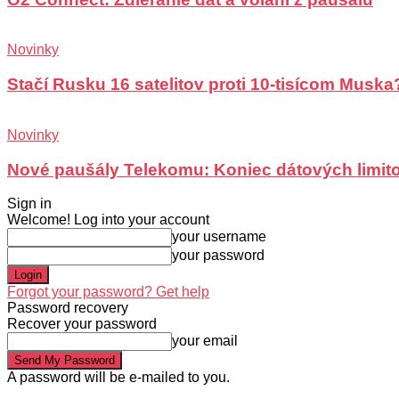
Novinky
Stačí Rusku 16 satelitov proti 10-tisícom Muska
Novinky
Nové paušály Telekomu: Koniec dátových limit
Sign in
Welcome! Log into your account
your username
your password
Forgot your password? Get help
Password recovery
Recover your password
your email
A password will be e-mailed to you.