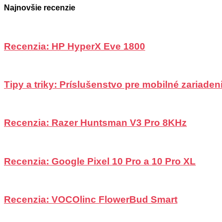
Najnovšie recenzie
Recenzia: HP HyperX Eve 1800
Tipy a triky: Príslušenstvo pre mobilné zariadeni
Recenzia: Razer Huntsman V3 Pro 8KHz
Recenzia: Google Pixel 10 Pro a 10 Pro XL
Recenzia: VOCOlinc FlowerBud Smart