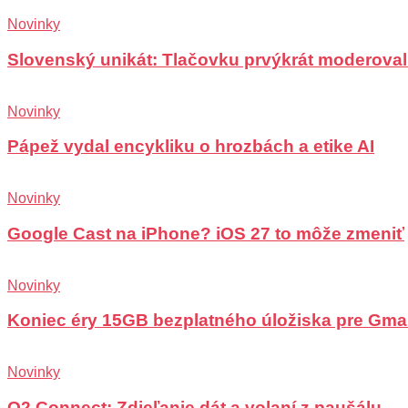
Novinky
Slovenský unikát: Tlačovku prvýkrát moderoval
Novinky
Pápež vydal encykliku o hrozbách a etike AI
Novinky
Google Cast na iPhone? iOS 27 to môže zmeniť
Novinky
Koniec éry 15GB bezplatného úložiska pre Gma
Novinky
O2 Connect: Zdieľanie dát a volaní z paušálu