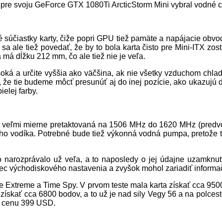
si pre svoju GeForce GTX 1080Ti ArcticStorm Mini vybral vodné 
é súčiastky karty, čiže popri GPU tiež pamäte a napájacie obvod
sa ale tiež povedať, že by to bola karta čisto pre Mini-ITX zos
má dĺžku 212 mm, čo ale tiež nie je veľa.
ká a určite vyššia ako väčšina, ak nie všetky vzduchom chlade
e, že tie budeme môcť presunúť aj do inej pozície, ako ukazujú 
elej farby.
 veľmi mierne pretaktovaná na 1506 MHz do 1620 MHz (predvo
jeho vodíka. Potrebné bude tiež výkonná vodná pumpa, pretože 
o narozprávalo už veľa, a to naposledy o jej údajne uzamknut
mec východiskového nastavenia a zvyšok mohol zariadiť inform
rike Extreme a Time Spy. V prvom teste mala karta získať cca 
 získať cca 6800 bodov, a to už je nad sily Vegy 56 a na polce
 cenu 399 USD.