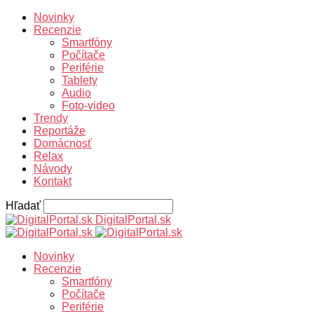
Novinky
Recenzie
Smartfóny
Počítače
Periférie
Tablety
Audio
Foto-video
Trendy
Reportáže
Domácnosť
Relax
Návody
Kontakt
Hľadať
DigitalPortal.sk
Novinky
Recenzie
Smartfóny
Počítače
Periférie