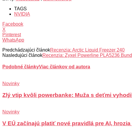
TAGS
NVIDIA
Facebook
X
Pinterest
WhatsApp
Predchádzajúci článok
Recenzia: Arctic Liquid Freezer 240
Nasledujúci článok
Recenzia: Zyxel Powerline PLA5236 Bund
Podobné články
Viac článkov od autora
Novinky
Zlý vtip kvôli powerbanke: Muža s deťmi vyhodili
Novinky
V EÚ začínajú platiť nové pravidlá pre AI, hrozi