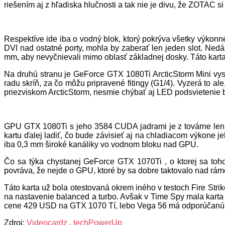
riešením aj z hľadiska hlučnosti a tak nie je divu, že ZOTAC 
Respektíve ide iba o vodný blok, ktorý pokrýva všetky výkonn
DVI nad ostatné porty, mohla by zaberať len jeden slot. Nedá 
mm, aby nevyčnievali mimo oblasť základnej dosky. Táto karta 
Na druhú stranu je GeForce GTX 1080Ti ArcticStorm Mini vyso
radu skríň, za čo môžu pripravené fitingy (G1/4). Vyzerá to al
priezviskom ArcticStorm, nesmie chýbať aj LED podsvietenie bi
GPU GTX 1080Ti s jeho 3584 CUDA jadrami je z továrne len
kartu ďalej ladiť, čo bude závisieť aj na chladiacom výkone 
iba 0,3 mm široké kanáliky vo vodnom bloku nad GPU.
Čo sa týka chystanej GeForce GTX 1070Ti , o ktorej sa toh
povráva, že nejde o GPU, ktoré by sa dobre taktovalo nad rá
Táto karta už bola otestovaná okrem iného v testoch Fire St
na nastavenie balanced a turbo. Avšak v Time Spy mala karta
cene 429 USD na GTX 1070 Tí, lebo Vega 56 má odporúčanú
Zdroj:
Videocardz
,
techPowerUp