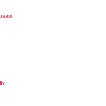
 robot
il?