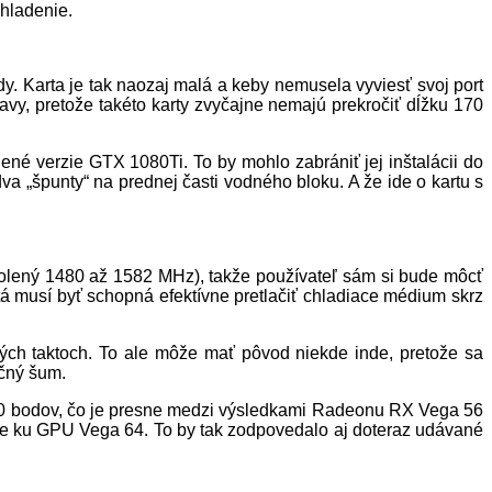
chladenie.
y. Karta je tak naozaj malá a keby nemusela vyviesť svoj port
tavy, pretože takéto karty zvyčajne nemajú prekročiť dĺžku 170
né verzie GTX 1080Ti. To by mohlo zabrániť jej inštalácii do
dva „špunty“ na prednej časti vodného bloku. A že ide o kartu s
lený 1480 až 1582 MHz), takže používateľ sám si bude môcť
tá musí byť schopná efektívne pretlačiť chladiace médium skrz
ých taktoch. To ale môže mať pôvod niekde inde, pretože sa
ačný šum.
9500 bodov, čo je presne medzi výsledkami Radeonu RX Vega 56
ste ku GPU Vega 64. To by tak zodpovedalo aj doteraz udávané