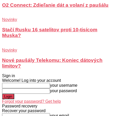
O2 Connect: Zdieľanie dát a volaní z paušálu
Novinky
Stačí Rusku 16 satelitov proti 10-tisícom
Muska?
Novinky
Nové paušály Telekomu: Koniec dátových
limitov?
Sign in
Welcome! Log into your account
your username
your password
Forgot your password? Get help
Password recovery
Recover your password
your email