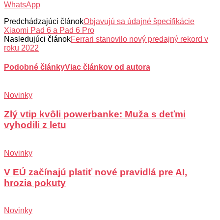
WhatsApp
Predchádzajúci článok
Objavujú sa údajné špecifikácie
Xiaomi Pad 6 a Pad 6 Pro
Nasledujúci článok
Ferrari stanovilo nový predajný rekord v
roku 2022
Podobné články
Viac článkov od autora
Novinky
Zlý vtip kvôli powerbanke: Muža s deťmi
vyhodili z letu
Novinky
V EÚ začínajú platiť nové pravidlá pre AI,
hrozia pokuty
Novinky