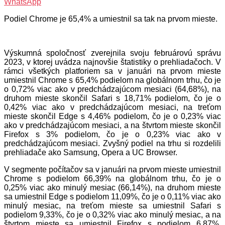
WhatsApp
Podiel Chrome je 65,4% a umiestnil sa tak na prvom mieste.
Výskumná spoločnosť zverejnila svoju februárovú správu
2023, v ktorej uvádza najnovšie štatistiky o prehliadačoch. V
rámci všetkých platforiem sa v januári na prvom mieste
umiestnil Chrome s 65,4% podielom na globálnom trhu, čo je
o 0,72% viac ako v predchádzajúcom mesiaci (64,68%), na
druhom mieste skončil Safari s 18,71% podielom, čo je o
0,42% viac ako v predchádzajúcom mesiaci, na treťom
mieste skončil Edge s 4,46% podielom, čo je o 0,23% viac
ako v predchádzajúcom mesiaci, a na štvrtom mieste skončil
Firefox s 3% podielom, čo je o 0,23% viac ako v
predchádzajúcom mesiaci. Zvyšný podiel na trhu si rozdelili
prehliadače ako Samsung, Opera a UC Browser.
V segmente počítačov sa v januári na prvom mieste umiestnil
Chrome s podielom 66,39% na globálnom trhu, čo je o
0,25% viac ako minulý mesiac (66,14%), na druhom mieste
sa umiestnil Edge s podielom 11,09%, čo je o 0,11% viac ako
minulý mesiac, na treťom mieste sa umiestnil Safari s
podielom 9,33%, čo je o 0,32% viac ako minulý mesiac, a na
štvrtom mieste sa umiestnil Firefox s podielom 6,87%.