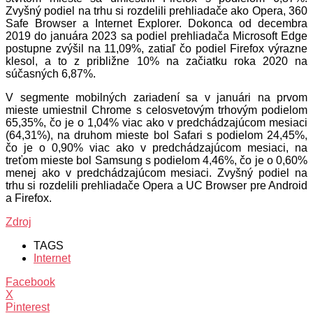
Zvyšný podiel na trhu si rozdelili prehliadače ako Opera, 360
Safe Browser a Internet Explorer. Dokonca od decembra
2019 do januára 2023 sa podiel prehliadača Microsoft Edge
postupne zvýšil na 11,09%, zatiaľ čo podiel Firefox výrazne
klesol, a to z približne 10% na začiatku roka 2020 na
súčasných 6,87%.
V segmente mobilných zariadení sa v januári na prvom
mieste umiestnil Chrome s celosvetovým trhovým podielom
65,35%, čo je o 1,04% viac ako v predchádzajúcom mesiaci
(64,31%), na druhom mieste bol Safari s podielom 24,45%,
čo je o 0,90% viac ako v predchádzajúcom mesiaci, na
treťom mieste bol Samsung s podielom 4,46%, čo je o 0,60%
menej ako v predchádzajúcom mesiaci. Zvyšný podiel na
trhu si rozdelili prehliadače Opera a UC Browser pre Android
a Firefox.
Zdroj
TAGS
Internet
Facebook
X
Pinterest