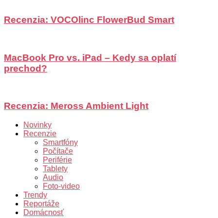
Recenzia: VOCOlinc FlowerBud Smart
MacBook Pro vs. iPad – Kedy sa oplatí
prechod?
Recenzia: Meross Ambient Light
Novinky
Recenzie
Smartfóny
Počítače
Periférie
Tablety
Audio
Foto-video
Trendy
Reportáže
Domácnosť