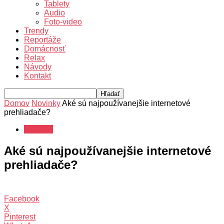
Tablety
Audio
Foto-video
Trendy
Reportáže
Domácnosť
Relax
Návody
Kontakt
Domov
Novinky
Aké sú najpoužívanejšie internetové
prehliadače?
Novinky
Aké sú najpoužívanejšie internetové
prehliadače?
Facebook
X
Pinterest