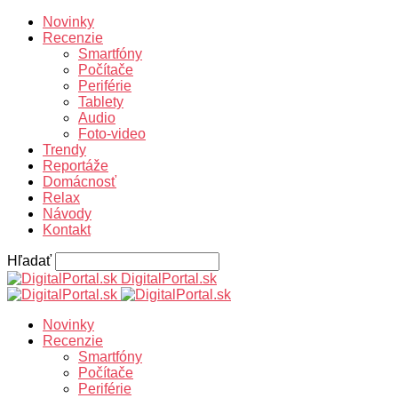
Novinky
Recenzie
Smartfóny
Počítače
Periférie
Tablety
Audio
Foto-video
Trendy
Reportáže
Domácnosť
Relax
Návody
Kontakt
Hľadať
DigitalPortal.sk
Novinky
Recenzie
Smartfóny
Počítače
Periférie