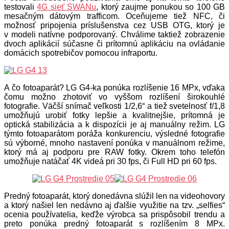
testovali
4G sieť SWANu
, ktorý zaujme ponukou so 100 GB
mesačným dátovým trafficom. Oceňujeme tiež NFC, či
možnosť pripojenia príslušenstva cez USB OTG, ktorý je
v modeli natívne podporovaný. Chválime taktiež zobrazenie
dvoch aplikácií súčasne či prítomnú aplikáciu na ovládanie
domácich spotrebičov pomocou infraportu.
A čo fotoaparát? LG G4-ka ponúka rozlíšenie 16 MPx, vďaka
čomu možno zhotoviť vo vyššom rozlíšení širokouhlé
fotografie. Väčší snímač veľkosti 1/2,6“ a tiež svetelnosť f/1,8
umožňujú urobiť fotky lepšie a kvalitnejšie, prítomná je
optická stabilizácia a k dispozícii je aj manuálny režim. LG
týmto fotoaparátom poráža konkurenciu, výsledné fotografie
sú výborné, mnoho nastavení ponúka v manuálnom režime,
ktorý má aj podporu pre RAW fotky. Okrem toho telefón
umožňuje natáčať 4K videá pri 30 fps, či Full HD pri 60 fps.
Predný fotoaparát, ktorý donedávna slúžil len na videohovory
a ktorý našiel len nedávno aj ďalšie využitie na tzv. „selfies“
ocenia používatelia, keďže výrobca sa prispôsobil trendu a
preto ponúka predný fotoaparát s rozlíšením 8 MPx.