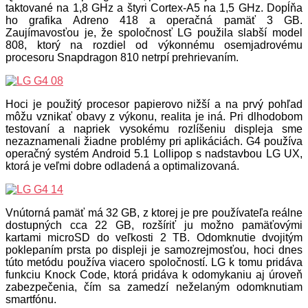
taktované na 1,8 GHz a štyri Cortex-A5 na 1,5 GHz. Dopĺňa
ho grafika Adreno 418 a operačná pamäť 3 GB.
Zaujímavosťou je, že spoločnosť LG použila slabší model
808, ktorý na rozdiel od výkonnému osemjadrovému
procesoru Snapdragon 810 netrpí prehrievaním.
Hoci je použitý procesor papierovo nižší a na prvý pohľad
môžu vznikať obavy z výkonu, realita je iná. Pri dlhodobom
testovaní a napriek vysokému rozlíšeniu displeja sme
nezaznamenali žiadne problémy pri aplikáciách. G4 používa
operačný systém Android 5.1 Lollipop s nadstavbou LG UX,
ktorá je veľmi dobre odladená a optimalizovaná.
Vnútorná pamäť má 32 GB, z ktorej je pre používateľa reálne
dostupných cca 22 GB, rozšíriť ju možno pamäťovými
kartami microSD do veľkosti 2 TB. Odomknutie dvojitým
poklepaním prsta po displeji je samozrejmosťou, hoci dnes
túto metódu používa viacero spoločností. LG k tomu pridáva
funkciu Knock Code, ktorá pridáva k odomykaniu aj úroveň
zabezpečenia, čím sa zamedzí neželaným odomknutiam
smartfónu.