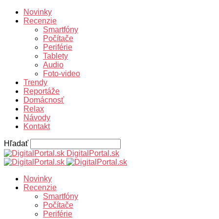
Novinky
Recenzie
Smartfóny
Počítače
Periférie
Tablety
Audio
Foto-video
Trendy
Reportáže
Domácnosť
Relax
Návody
Kontakt
Hľadať
DigitalPortal.sk
Novinky
Recenzie
Smartfóny
Počítače
Periférie