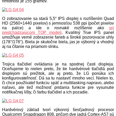
hmotnosť je 155 gramov.
O zobrazovanie sa stará 5,5“ IPS displej s rozlíšením Quad
HD (2560×1440 pixelov) s jemnosťou 538 ppi (počet pixelov
na palce) a ide o rovnaké rozlíšenie ako
pri
predchádzajúcom TOP modeli
. Kvalitný True IPS panel
umožňuje verné zobrazenie farieb a široké pozorovacie uhly
(178°/178°). Biela je skutočne biela, jas je výborný a vhodný
aj na čítanie na priamom slnku.
Trojica tlačidiel ovládania je na spodnej časti displeja.
Oceňujeme to nielen preto, že tie hardvérové tlačidlá pod
displejom sú prežitok, ale aj preto, že LG ponúka ich
konfigurovateľnosť. Dá sa tu nastaviť mnoho vecí. Nielen to,
či chce používateľ funkciu späť a multitasking napravo, alebo
naľavo, ale tiež možnosť pridania funkcie pre vysunutie
notifikačnej lišty, či farbu tlačidiel a ich pozadie.
Hardvérový základ tvorí výkonný šesťjadrový procesor
Qualcomm Snapdragon 808, pričom dve jadrá Cortex-A57 sú