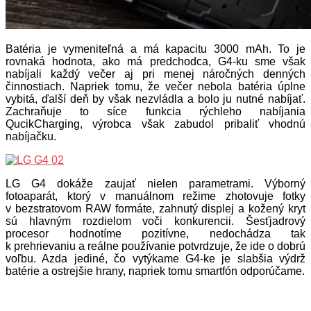
Batéria je vymeniteľná a má kapacitu 3000 mAh. To je
rovnaká hodnota, ako má predchodca, G4-ku sme však
nabíjali každý večer aj pri menej náročných denných
činnostiach. Napriek tomu, že večer nebola batéria úplne
vybitá, ďalší deň by však nezvládla a bolo ju nutné nabíjať.
Zachraňuje to síce funkcia rýchleho nabíjania
QucikCharging, výrobca však zabudol pribaliť vhodnú
nabíjačku.
LG G4 dokáže zaujať nielen parametrami. Výborný
fotoaparát, ktorý v manuálnom režime zhotovuje fotky
v bezstratovom RAW formáte, zahnutý displej a kožený kryt
sú hlavným rozdielom voči konkurencii. Šesťjadrový
procesor hodnotíme pozitívne, nedochádza tak
k prehrievaniu a reálne používanie potvrdzuje, že ide o dobrú
voľbu. Azda jediné, čo vytýkame G4-ke je slabšia výdrž
batérie a ostrejšie hrany, napriek tomu smartfón odporúčame.