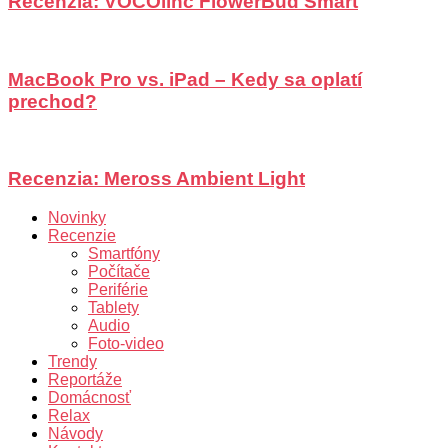
Recenzia: VOCOlinc FlowerBud Smart
MacBook Pro vs. iPad – Kedy sa oplatí
prechod?
Recenzia: Meross Ambient Light
Novinky
Recenzie
Smartfóny
Počítače
Periférie
Tablety
Audio
Foto-video
Trendy
Reportáže
Domácnosť
Relax
Návody