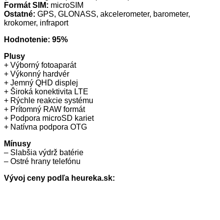
Formát SIM:
microSIM
Ostatné:
GPS, GLONASS, akcelerometer, barometer,
krokomer, infraport
Hodnotenie: 95%
Plusy
+ Výborný fotoaparát
+ Výkonný hardvér
+ Jemný QHD displej
+ Široká konektivita LTE
+ Rýchle reakcie systému
+ Prítomný RAW formát
+ Podpora microSD kariet
+ Natívna podpora OTG
Mínusy
– Slabšia výdrž batérie
– Ostré hrany telefónu
Vývoj ceny podľa heureka.sk: