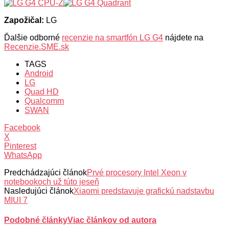
Zapožičal:
LG
Ďalšie odborné
recenzie na smartfón LG G4
nájdete na
Recenzie.SME.sk
TAGS
Android
LG
Quad HD
Qualcomm
SWAN
Facebook
X
Pinterest
WhatsApp
Predchádzajúci článok
Prvé procesory Intel Xeon v
notebookoch už túto jeseň
Nasledujúci článok
Xiaomi predstavuje grafickú nadstavbu
MIUI 7
Podobné články
Viac článkov od autora