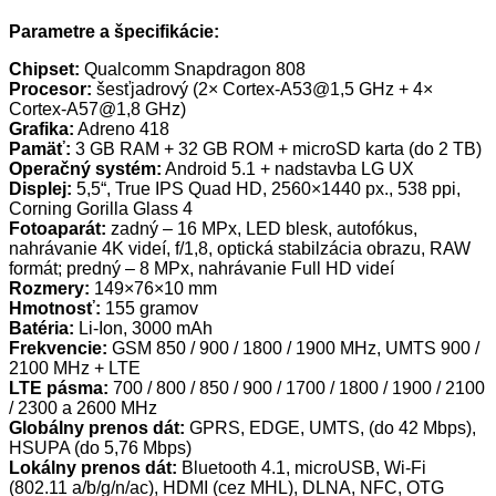
Parametre a špecifikácie:
Chipset:
Qualcomm Snapdragon 808
Procesor:
šesťjadrový (2× Cortex-A53@1,5 GHz + 4×
Cortex-A57@1,8 GHz)
Grafika:
Adreno 418
Pamäť:
3 GB RAM + 32 GB ROM + microSD karta (do 2 TB)
Operačný systém:
Android 5.1 + nadstavba LG UX
Displej:
5,5“, True IPS Quad HD, 2560×1440 px., 538 ppi,
Corning Gorilla Glass 4
Fotoaparát:
zadný – 16 MPx, LED blesk, autofókus,
nahrávanie 4K videí, f/1,8, optická stabilzácia obrazu, RAW
formát; predný – 8 MPx, nahrávanie Full HD videí
Rozmery:
149×76×10 mm
Hmotnosť:
155 gramov
Batéria:
Li-Ion, 3000 mAh
Frekvencie:
GSM 850 / 900 / 1800 / 1900 MHz, UMTS 900 /
2100 MHz + LTE
LTE pásma:
700 / 800 / 850 / 900 / 1700 / 1800 / 1900 / 2100
/ 2300 a 2600 MHz
Globálny prenos dát:
GPRS, EDGE, UMTS, (do 42 Mbps),
HSUPA (do 5,76 Mbps)
Lokálny prenos dát:
Bluetooth 4.1, microUSB, Wi-Fi
(802.11 a/b/g/n/ac), HDMI (cez MHL), DLNA, NFC, OTG