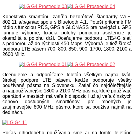
Konektivita smartfónu zahŕňa bezdrôtové štandardy Wi-Fi
802.11 a/b/g/n/ac spolu s Bluetooth 4.1. Poteší prítomné FM
rádio s funkciou RDS, GPS a GLONASS pre navigáciu. GPS
funguje výborne, fixácia polohy pomocou asistencie je
okamžitá a polohu drží. Oceňujeme podporu LTE/4G sietí
s podporou až do rýchlostí 450 Mbps. Výborná je tiež široká
podpora LTE pásem 700, 800, 850, 900, 1700, 1800, 2100 a
2600 MHz.
Oceňujeme a odporúčame telefón všetkým najmä kvôli
širokej podpore LTE pásem, keďže podporuje všetky
používané pásma na Slovensku. Zatiaľ čo najdôležitejšie
a najpoužívanejšie 1800 a 2100 MHz pásma, ktoré používajú
operátori v mestách má veľa k dispozícii už aj veľa čínskych
cenovo dostupných smartfónov, pre mnohých je
zaujímavejšie 800 MHz pásmo, ktoré sa používa najmä na
dedinách.
Počas dlhodobého používania sme aj na tomto telefóne