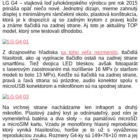
LG G4 – vlajková loď juhokórejského výrobcu pre rok 2015
prináša opäť niečo nové. Jednotný dizajn, mierne zahnutý
displej s minimálnymi rámčekmi okolo, plastová konštrukcia,
ktorá je k dispozícii aj so zadným krytom z pravej kože
a známe tlačidlá na zadnej strane. Aj toto je aktuálny TOP
model, ktorý sme testovali dlhodobo.
Z dizajnového hľadiska
sa toho veľa nezmenilo
, tlačidlá
hlasitosti, ako aj vypínacie tlačidlo ostali na zadnej strane
smartfónu. Tiež dvojica LED bleskov, avšak fotoaparát
s laserovým zaostrovaním má rozlíšenie 16 MPx (v staršom
modeli to bolo 13 MPx). Keďže sú tlačidlá na zadnej strane,
pravá a ľavá strana sú prázdne, audio konektor spolu s
microUSB konektorom a mikrofónom sú na spodnej strane.
Na vrchnej strane nachádzame len infraport a druhý
mikrofón. Plastový zadný kryt je odnímateľný, pod ním je
vymeniteľná batéria a dva sloty – na pamäťovú microSD
a microSIM kartu. Vzadu je monofónny hlasný reproduktor,
ktorý vyniká hlasitosťou, horšie je to už s vyváženou
reprodukciou zvuku. Rozmery G4-ky sú 149×76×10 mm a jej